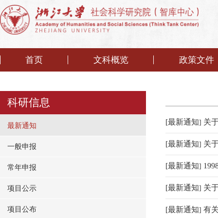
首页
文科概览
政策文件
科研信息
[
最新通知
关
]
最新通知
[
最新通知
关于
]
一般申报
[
最新通知
19
]
常年申报
[
最新通知
关于
项目公示
]
项目公布
[
最新通知
有
]