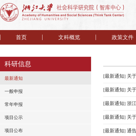
首页
文科概览
政策文件
科研信息
[
最新通知
关
]
最新通知
[
最新通知
关
]
一般申报
[
最新通知
浙
]
常年申报
[
最新通知
关
项目公示
]
项目公布
[
最新通知
通
]