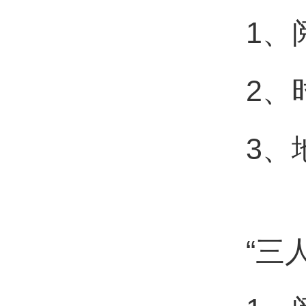
1、
2、
3、
“三