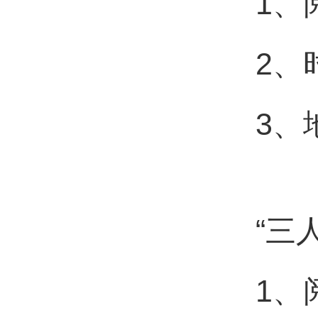
1、
2、
3、
“三
1、