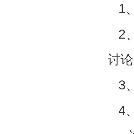
1、
2、
讨论
3、
4、