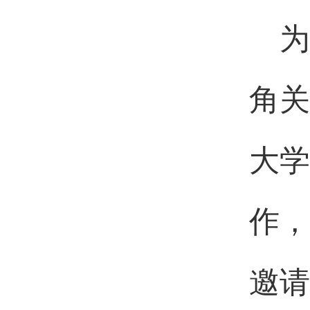
为
角关
大学
作，
邀请