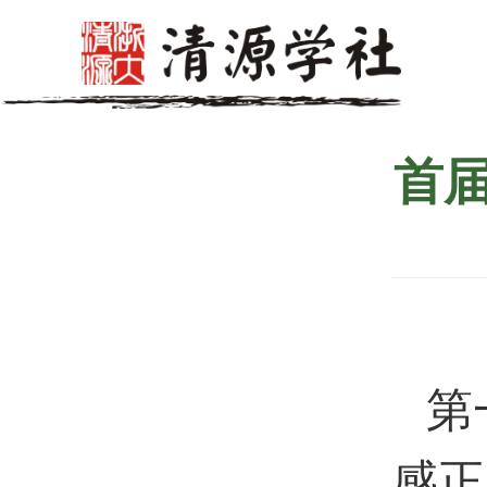
首
第
感正