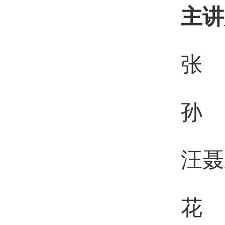
主讲
张 
孙 
汪聂
花 