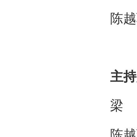
陈越
主持
梁 
陈越