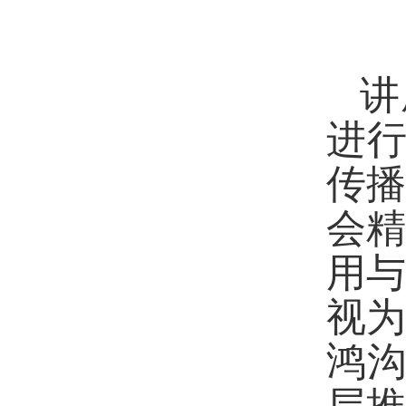
讲
进行
传
会
用
视为
鸿沟