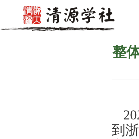
整
20
到