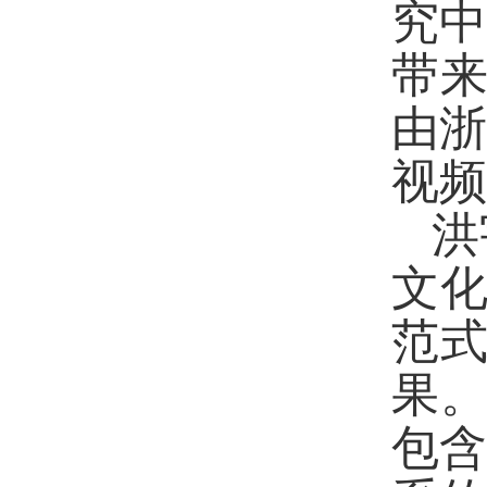
究
带来
由
视频
洪
文化
范式
果。
包