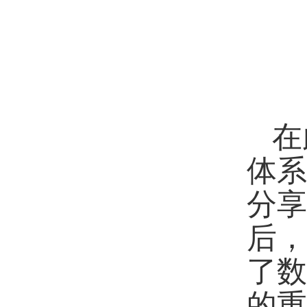
在
体
分
后
了
的