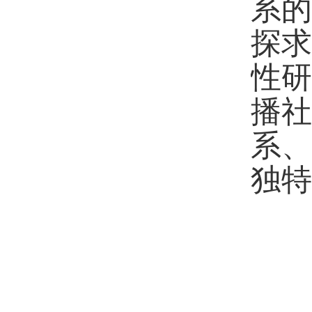
系
探
性
播
系
独特