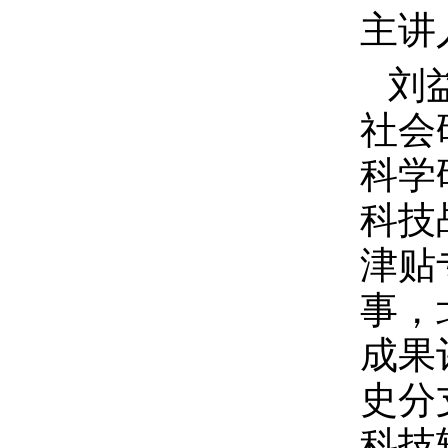
主讲
刘
社会
科学
科技
津贴
事，
成果
史分
科技