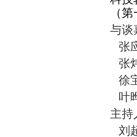
（第
与谈
张
张
徐
叶
主持
刘