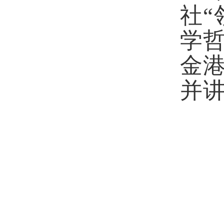
社“
学
金港
并