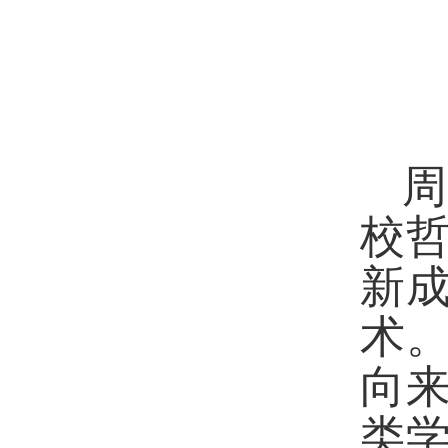
周
校
新
术
向
类