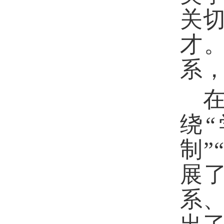
关
才
系
在
绕
制
展
系