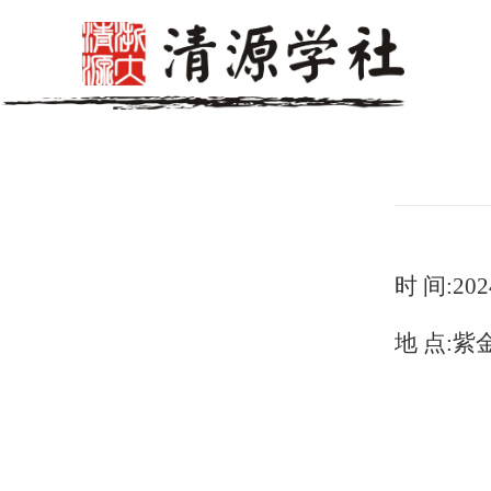
时
间
:202
地
点
:
紫