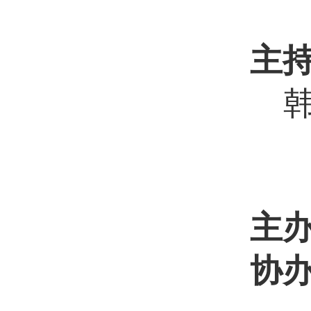
主
韩
主
协