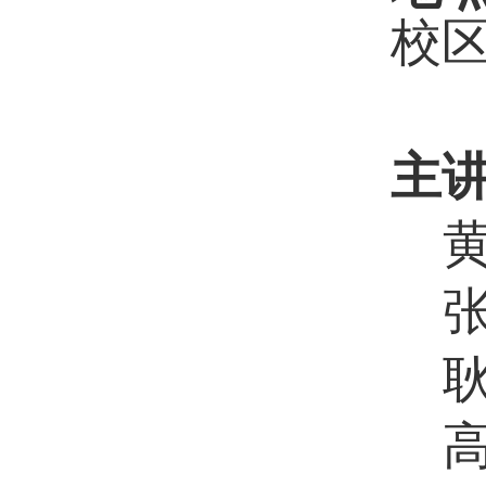
校区
主
张
耿