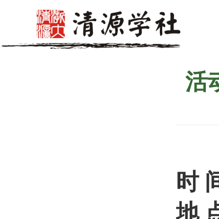
活
时
地