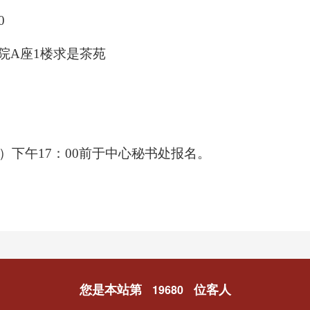
0
院
A
座
1
楼求是茶苑
）下午
17
：
00
前于中心秘书处报名
。
您是本站第
位客人
19680