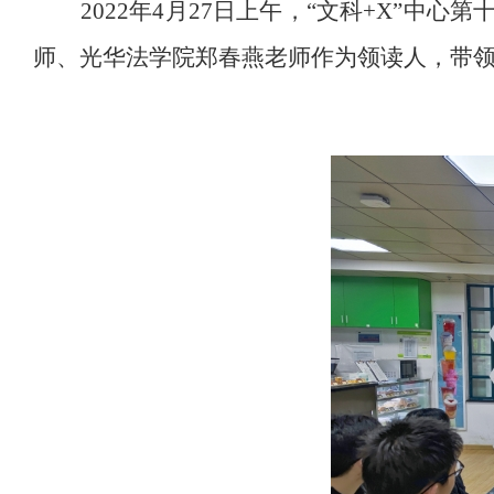
2022
年
4
月
27
日上午，“文科
+X
”中心第
师、光华法学院郑春燕老师作为领读人，带