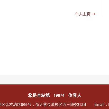
个人主页
您是本站第
位客人
19674
区余杭塘路866号，浙大紫金港校区西三B楼212B
Email：l