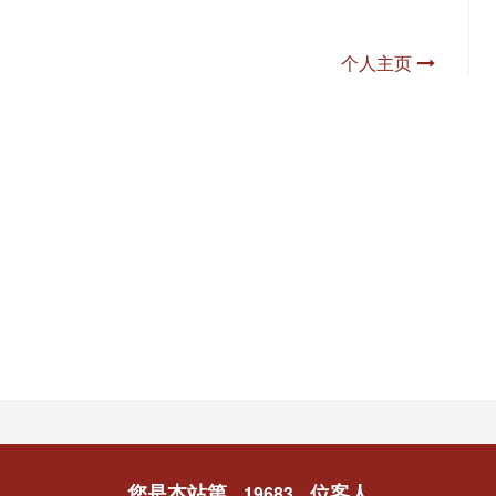
个人主页
您是本站第
位客人
19683