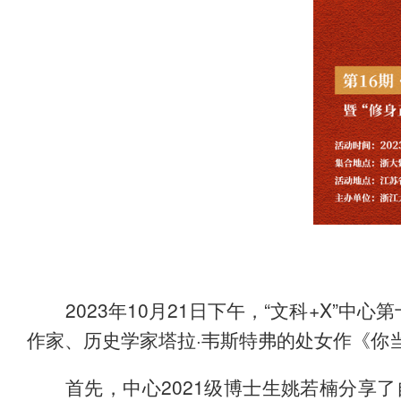
2023
10
21
“
+X”
年
月
日下午，
文科
中心第
·
作家、历史学家塔拉
韦斯特弗的处女作《你
2021
首先，中心
级博士生姚若楠
分享了