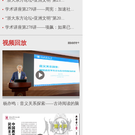
“浙大东方论坛•亚洲文明”第21...
学术讲座第279讲——周宪：加速社...
“浙大东方论坛•亚洲文明”第20...
学术讲座第278讲——项飙：如果已...
视频回放
more+
杨亦鸣：音义关系探索——古诗阅读的脑
机制