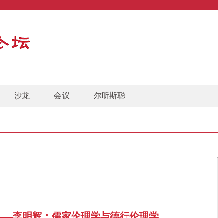
沙龙
会议
尔听斯聪
——李明辉：儒家伦理学与德行伦理学