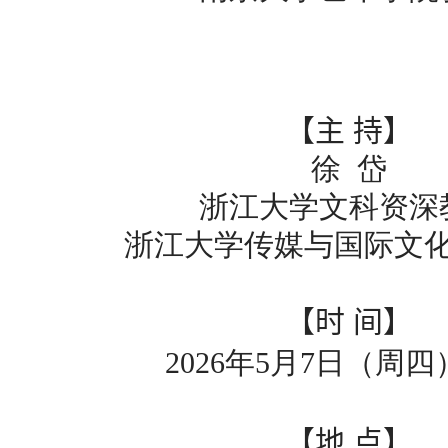
【主
持】
徐 岱
浙江大学文科资深
浙江大学传媒与国际文
【时
间】
2026
年5
月7
日
（周四
【
地 点
】