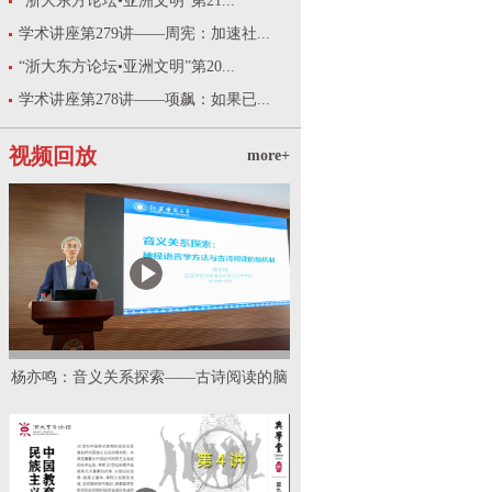
“浙大东方论坛•亚洲文明”第21...
学术讲座第279讲——周宪：加速社...
“浙大东方论坛•亚洲文明”第20...
学术讲座第278讲——项飙：如果已...
视频回放
more+
杨亦鸣：音义关系探索——古诗阅读的脑
机制