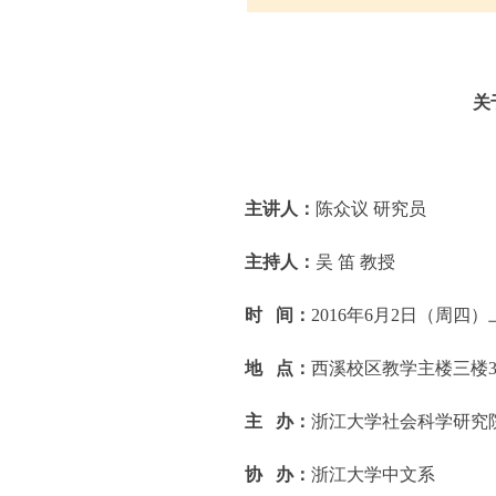
关
主讲人：
陈众议 研究员
主持人：
吴 笛 教授
时
间：
2016年6月2日（周四）上
地
点
：
西溪校区教学主楼三楼3
主
办
：
浙江大学社会科学研究
协
办：
浙江大学中文系