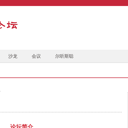
沙龙
会议
尔听斯聪
介
论坛简介