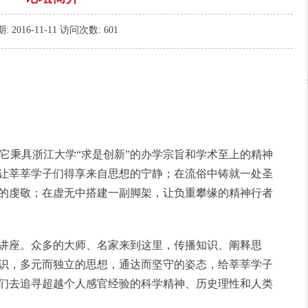
期:
2016-11-11
访问次数:
601
年。它秉具浙江大学“求是创新”的办学宗旨和学术至上的精神
让莘莘学子们得享来自思想的宁静；在流俗中铸就一处圣
的虔敬；在虚无中搭建一副脚架，让负重攀缘的精神行者
讲座。众多的大师、名家来到这里，传播知识、阐释思
识，多元而独立的思想，通达而坚守的姿态，给莘莘学子
们去追寻超越个人感官经验的科学精神、历史理性和人类