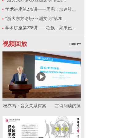
“浙大东方论坛•亚洲文明”第21...
学术讲座第279讲——周宪：加速社...
“浙大东方论坛•亚洲文明”第20...
学术讲座第278讲——项飙：如果已...
视频回放
more+
杨亦鸣：音义关系探索——古诗阅读的脑
机制