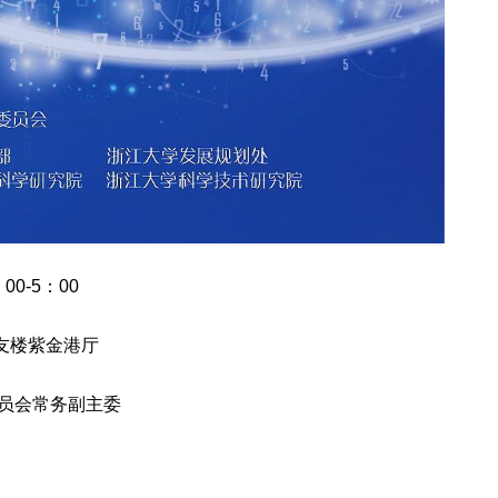
00-5：00
友楼紫金港厅
委员会常务副主委