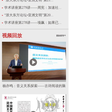
“浙大东方论坛•亚洲文明”第21...
学术讲座第279讲——周宪：加速社...
“浙大东方论坛•亚洲文明”第20...
学术讲座第278讲——项飙：如果已...
视频回放
more+
杨亦鸣：音义关系探索——古诗阅读的脑
机制