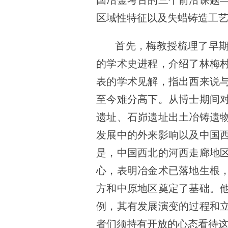
国冶金考古的三个前沿课题
区域性特征以及失蜡铸造工
首先，梅教授梳理了早
的学术史进程，介绍了林梅
表的学术见解，指出西来说
至今难分高下。从博士期间
遗址、石峁遗址出土冶铸遗
发展中的外来影响以及中国
是，中国西北的河西走廊地
心，表明冶金术已落地生根
方和中原地区奠定了基础。
例，其有发展演变的过程和
者们须持有开放的心态看待