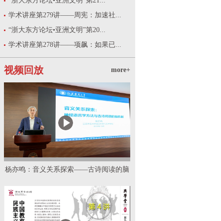
“浙大东方论坛•亚洲文明”第21...
学术讲座第279讲——周宪：加速社...
“浙大东方论坛•亚洲文明”第20...
学术讲座第278讲——项飙：如果已...
视频回放
more+
杨亦鸣：音义关系探索——古诗阅读的脑
机制