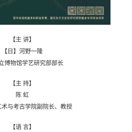
【主
讲】
【日】河野一隆
立博物馆学艺研究部部长
【主
持】
陈 虹
艺术与考古学院副院长、教授
【
语
言
】