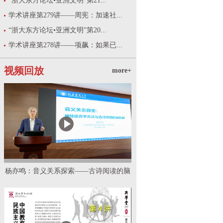
“浙大东方论坛•亚洲文明”第21...
学术讲座第279讲——周宪：加速社...
“浙大东方论坛•亚洲文明”第20...
学术讲座第278讲——项飙：如果已...
视频回放
more+
杨亦鸣：音义关系探索——古诗阅读的脑
机制