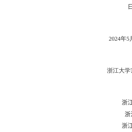
2024
年
5
浙江大学
浙
浙
浙