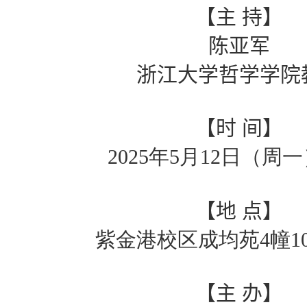
【主
持】
陈亚军
浙江大学哲学学院
【时
间】
2025
年
5
月
12
日（周一
【
地
点
】
紫金港校区成均苑4幢1
【主
办】