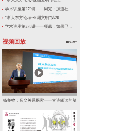
“浙大东方论坛•亚洲文明”第21...
学术讲座第279讲——周宪：加速社...
“浙大东方论坛•亚洲文明”第20...
学术讲座第278讲——项飙：如果已...
视频回放
more+
杨亦鸣：音义关系探索——古诗阅读的脑
机制