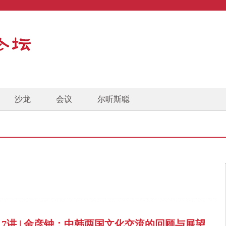
沙龙
会议
尔听斯聪
17讲 | 金彦钟：中韩两国文化交流的回顾与展望