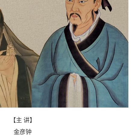
【主
讲】
金彦钟