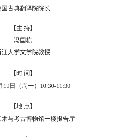
韩国古典翻译院院长
【主
持】
冯国栋
浙江大学文学院教授
【时
间】
月
19
日（周一）
10:30-11:30
【
地
点
】
艺术与考古博物馆一楼报告厅