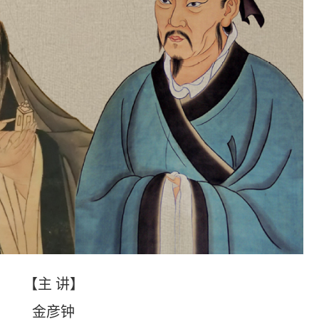
【主
讲】
金彦钟