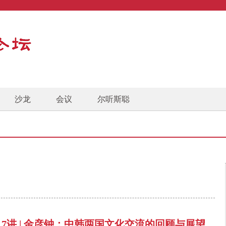
沙龙
会议
尔听斯聪
17讲 | 金彦钟：中韩两国文化交流的回顾与展望