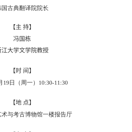
韩国古典翻译院院长
【主
持】
冯国栋
浙江大学文学院教授
【时
间】
月
19
日（周一）
10:30-11:30
【
地
点
】
艺术与考古博物馆一楼报告厅