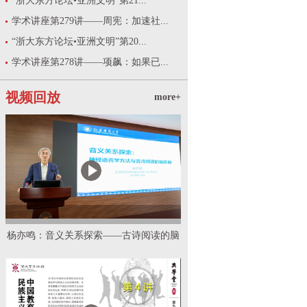
“浙大东方论坛•亚洲文明”第21...
学术讲座第279讲——周宪：加速社...
“浙大东方论坛•亚洲文明”第20...
学术讲座第278讲——项飙：如果已...
视频回放
more+
杨亦鸣：音义关系探索——古诗阅读的脑
机制