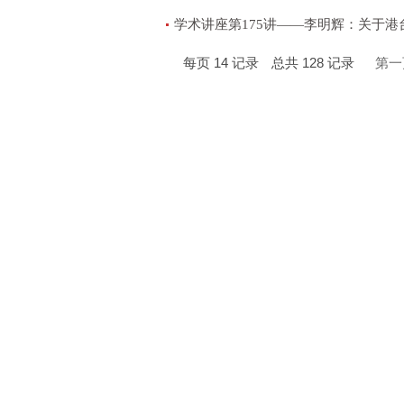
学术讲座第175讲——李明辉：关于
每页
14
记录
总共
128
记录
第一