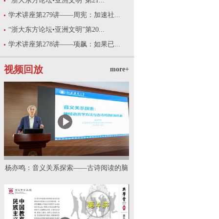
“浙大东方论坛•亚洲文明”第21...
学术讲座第279讲——周宪：加速社...
“浙大东方论坛•亚洲文明”第20...
学术讲座第278讲——项飙：如果已...
视频回放
more+
杨亦鸣：音义关系探索——古诗阅读的脑
机制