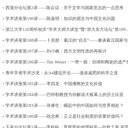
西溪分论坛第2讲——陈众议：关于文学与国家意志的一点思考
学术讲座第190讲——陈嘉明：知识的观念与中国文化问题
浙江大学120周年校庆“学术大师大讲堂”暨“浙大东方论坛”第189..
学术讲座第188讲——卜宪群：秦汉的“自言”——兼谈秦汉国家与社
学术讲座第187讲——刘小枫：西方文明性质的再检讨
学术讲座第186讲——Tim Winter：一带一路：丝绸和陶瓷的遗产
青年学者学术沙龙：从A4腰说开去——漫谈减肥的科学之道
学术讲座第185讲——李四龙：中国佛教的文化价值
学术讲座第184讲——巴特勒教授为你解读大银幕上的莎士比亚
学术讲座第181讲——张睿壮：崛起中的中国如何与世界相处？
学术讲座第180讲——段忠桥：正义是社会制度的首要价值吗？
玉泉分论坛第1讲——李栓科：景观里的地理科学—自然之美 超