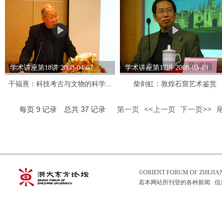
学术讲座第18讲 2008-04-07
学术讲座第17讲 2008-03-19
干福熹：科技考古与文物的科学...
柴剑虹：敦煌石窟艺术鉴赏
每页
9
记录
总共
37
记录
第一页
<<上一页
下一页>>
©ORIENT FORUM OF ZHEJ
若本网站所刊登的各种新闻. 