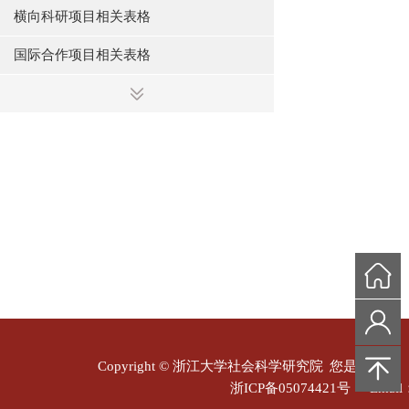
横向科研项目相关表格
国际合作项目相关表格
其他科研项目相关表格
研究机构相关表格
“东方论坛”主讲人推荐表
智库报告稿件参考格式
新闻图片、视频申请单
Copyright © 浙江大学社会科学研究院
您是本站第
浙ICP备05074421号
Email