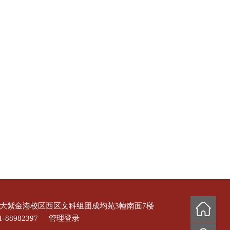
浙大紫金港校区西区文科组团成均苑3幢南面7楼
-88982397
管理登录