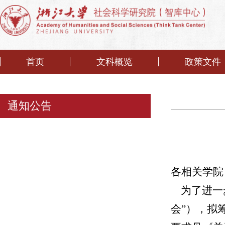
首页
文科概览
政策文件
通知公告
各相关学院
为了
进一
会
”
），拟