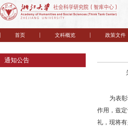
首页
文科概览
政策文件
通知公告
为表彰
作用，兹定
礼，现将有