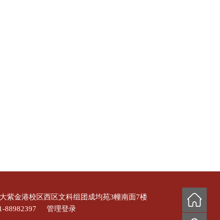
浙大紫金港校区西区文科组团成均苑3幢南面7楼
-88982397
管理登录