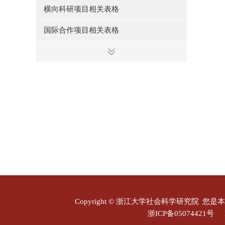
横向科研项目相关表格
国际合作项目相关表格
其他科研项目相关表格
研究机构相关表格
“东方论坛”主讲人推荐表
智库报告稿件参考格式
新闻图片、视频申请单
Copyright © 浙江大学社会科学研究院
您是本
浙ICP备05074421号