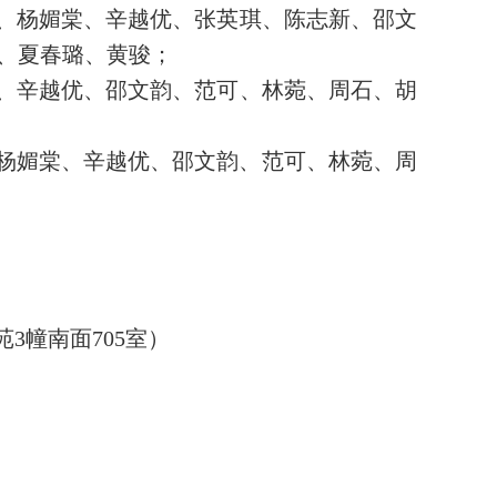
、
杨媚棠
、
辛越优
、张英琪、
陈志新
、邵文
、夏春璐、黄骏；
、
辛越优、
邵文韵、
范可、
林菀、
周石、
胡
杨媚棠、辛越优、
邵文韵、
范可、林菀、
周
苑
3幢南面705室）