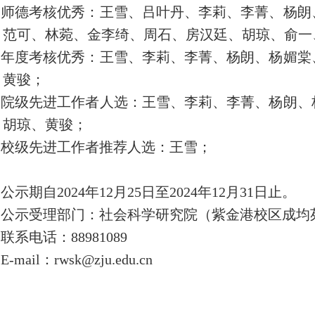
师德考核优秀：
王雪、吕叶丹、
李莉
、李菁、杨朗
、
范可
、
林菀
、金李绮、周石、
房汉廷
、胡琼、俞一
年度考核优秀：王雪、
李莉、
李菁、
杨朗、
杨媚棠
、
黄骏；
院级先进工作者人选：
王雪、
李莉、李菁、杨朗、
、
胡琼、
黄骏
；
校级先进工作者推荐人选：王雪；
公示期自
2024年12月25日至2024年12月31日止。
公示受理部门：社会科学研究院（紫金港校区成均
联系电话：
88981089
E-mail：rwsk@zju.edu.cn