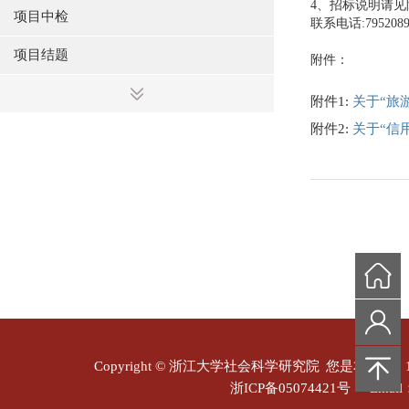
4、招标说明请见
项目中检
联系电话:795208
项目结题
附件：
附件1:
关于“旅
附件2:
关于“信
Copyright © 浙江大学社会科学研究院
您是本站第
浙ICP备05074421号
Email