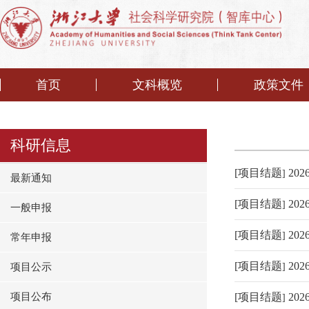
首页
文科概览
政策文件
科研信息
[
项目结题
20
]
最新通知
[
项目结题
20
]
一般申报
[
项目结题
20
]
常年申报
[
项目结题
20
项目公示
]
项目公布
[
项目结题
20
]