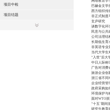
网络教育学
项目中检
巴赫金文学
西方组织传
项目结题
非正式制度
玄庐研究
谈数字化环
民意与公共
公司法理结
长期低生育
非英语专业
当代大学生
“入世”后
中日人际称
广告对消费
旅游企业创
浙江省不同
企业经营管
政府采购如何
环境保护与
面对WTO
“十五‘期
研究生教育