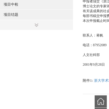
申报者须交《浙江
项目中检
博士论文的专家
有关该成果的社
项目结题
每部书稿交申报费
本次申报截止时间
联系人：蒋帆
电话：87952089
人文社科部
2001年9月28日
附件1:
浙大学术