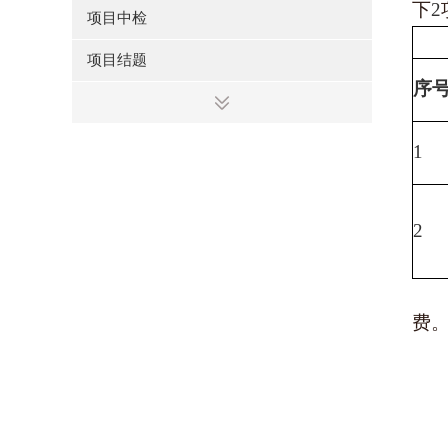
下
2
项目中检
项目结题
序
1
2
费