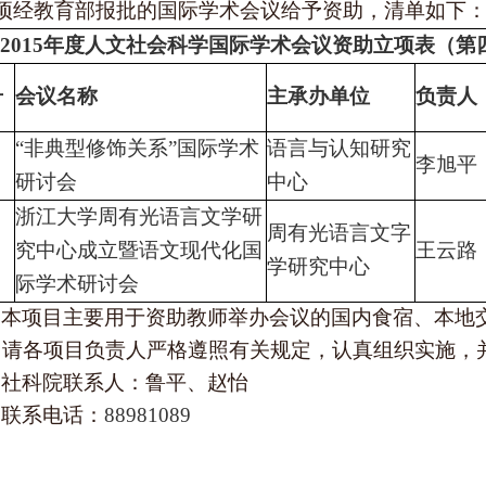
项经教育部报批的国际学术会议给予资助，清单如下
2015
年度人文社会科学国际学术会议资助立项表（第
号
会议名称
主承办单位
负责人
“非典型修饰关系”国际学术
语言与认知研究
李旭平
研讨会
中心
浙江大学周有光语言文学研
周有光语言文字
究中心成立暨语文现代化国
王云路
学研究中心
际学术研讨会
本项目主要用于资助教师举办会议的国内食宿、本地
。请各项目负责人严格遵照有关规定，认真组织实施，
社科院联系人：鲁平、赵怡
联系电话：
88981089