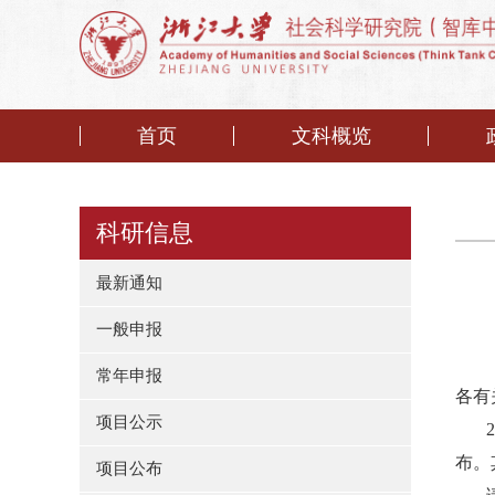
首页
文科概览
科研信息
最新通知
一般申报
常年申报
各有
项目公示
2
布。
项目公布