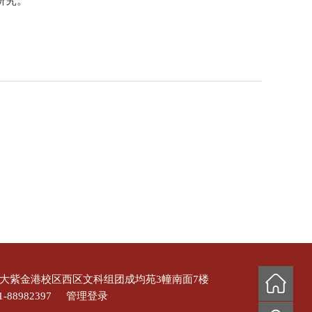
研究。
浙大紫金港校区西区文科组团成均苑3幢南面7楼
-88982397
管理登录