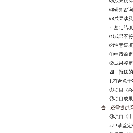
⑶成果获得
⑷研究咨询
⑸成果涉及
2.
鉴定结项
⑴成果不符
⑵注意事项
①申请鉴定
②成果鉴定
四、报送
1.
符合免予
①项目《终
②项目成果
告，还需提供
③项目《申
2.
申请鉴定