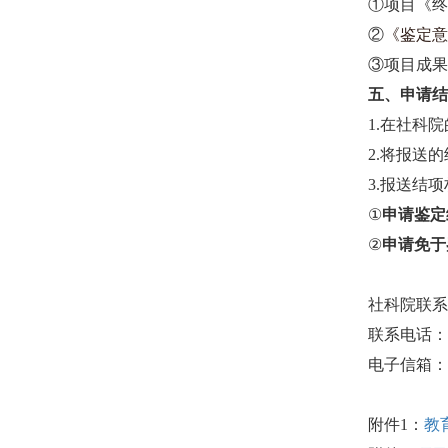
①项目《终
②
《鉴定意
③
项目成果
五、申请
1.
在社科院
2.
将报送的
3.
报送结项
①
申请鉴定
②
申请免于
社科院联系
联系电话：
电子信箱：
附件
1
：
教