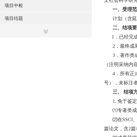
文社会科学研
项目中检
一、受理
项目结题
计划（含延
二、结项
1
．已经完
2
．最终成
3
．著作类
（注明采纳内
4
．所有正
号），未标注
三、 结项
1.
免于鉴定
⑴专著类成
⑵在
SSCI
篇论文，含
2
篇