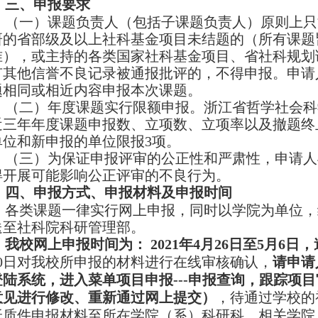
三、申报要求
（一）课题负责人（包括子课题负责人）原则上只
研的省部级及以上社科基金项目未结题的（所有课题
准），或主持的各类国家社科基金项目、省社科规划
有其他信誉不良记录被通报批评的，不得申报。申请
题相同或相近内容申报本次课题。
（二）年度课题实行限额申报。浙江省哲学社会科
近三年年度课题申报数、立项数、立项率以及撤题终
单位和新申报的单位限报
3
项。
（三）为保证申报评审的公正性和严肃性，申请人
得开展可能影响公正评审的不良行为。
四、申报方式、申报材料及申报时间
各类课题一律实行网上申报，同时以学院为单位，
送至社科院科研管理部。
我校网上申报时间为：
2021
年
4
月
26
日至
5
月
6
日，
0
日对我校所申报的材料进行在线审核确认，
请申请
登陆系统，进入菜单项目申报
---
申报查询，跟踪项目
意见进行修改、重新通过网上提交）
，待通过学校的
纸质件申报材料至所在学院（系）科研科。相关学院