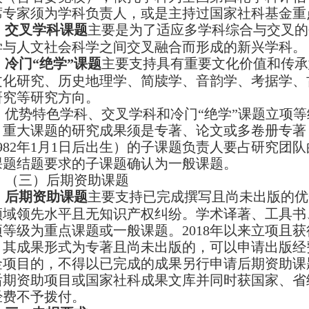
席专家须为学科负责人，或是主持过国家社科基金重
交叉学科课题
主要是为了适应多学科综合与交叉的
学与人文社会科学之间交叉融合而形成的新兴学科。
冷门“绝学”课题
主要支持具有重要文化价值和传承
文化研究、历史地理学、简牍学、音韵学、考据学、
研究等研究方向。
优势特色学科、交叉学科和冷门“绝学”课题立项
。重大课题的研究成果须是专著、论文或多卷册专著
982
年
1
月
1
日后出生）的子课题负责人要占研究团队
课题结题要求的子课题确认为一般课题。
（三）后期资助课题
后期资助课题
主要支持已完成撰写且尚未出版的优
领域领先水平且无知识产权纠纷。学术译著、工具书
项等级为重点课题或一般课题。
2018
年以来立项且获
，其成果形式为专著且尚未出版的，可以申请出版经
金项目的，不得以已完成的成果另行申请后期资助课
后期资助项目或国家社科成果文库并同时获国家、省
经费不予拨付。