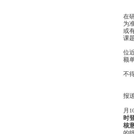
在
为
或
课
位
额
不
报
月
1
时
核
的