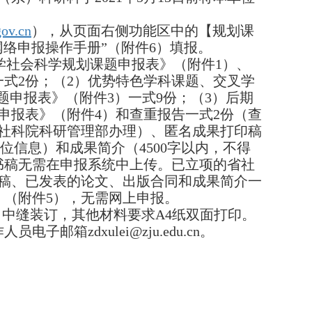
gov.cn
），从页面右侧功能区中的【规划课
络申报操作手册”（附件
6
）填报。
学社会科学规划课题申报表》（附件
1
）、
一式
2
份；（
2
）优势特色学科课题、交叉学
题申报表》（附件
3
）一式
9
份；（
3
）后期
申报表》（附件
4
）和查重报告一式
2
份（查
社科院科研管理部办理）、匿名成果打印稿
位信息）和成果简介（
4500
字以内，不得
书稿无需在申报系统中上传。已立项的省社
稿、已发表的论文、出版合同和成果简介一
》（附件
5
），无需网上申报。
，中缝装订，其他材料要求
A4
纸双面打印。
作人员电子邮箱
zdxulei@zju.edu.cn
。