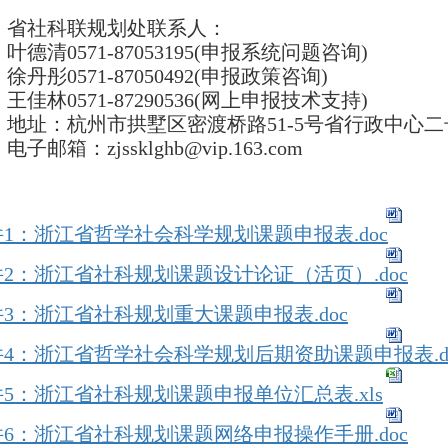
省社科联规划处联系人：
叶德清
0571-87053195(
申报系统问题咨询
)
徐丹彤
0571-87050492(
申报政策咨询
)
王佳林
0571-87290536(
网上申报技术支持
)
地址：杭州市拱墅区密渡桥路
51-5
号省行政中心二
电子邮箱：
zjssklghb@vip.163.com
1：浙江省哲学社会科学规划课题申报表.doc
2：浙江省社科规划课题设计论证（活页）.doc
3：浙江省社科规划重大课题申报表.doc
4：浙江省哲学社会科学规划后期资助课题申报表.d
5：浙江省社科规划课题申报单位汇总表.xls
6：浙江省社科规划课题网络申报操作手册.doc