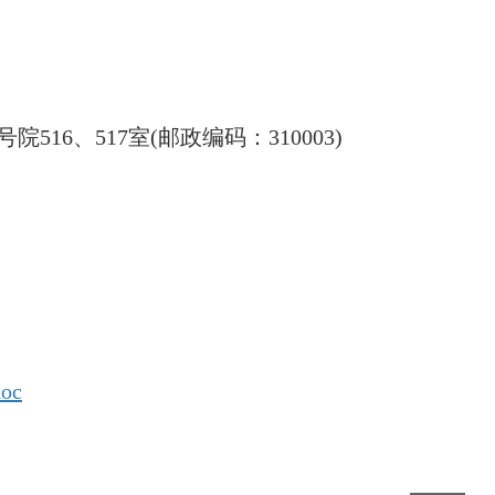
号院
516
、
517
室
(
邮政编码：
310003)
oc