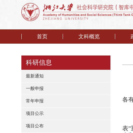
首页
文科概览
科研信息
最新通知
一般申报
各
常年申报
项目公示
项目公布
表
”