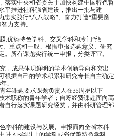
，落实中央和省委关于加快构建中国特色哲
水平推进社科强省建设，推出一批与建
为忠实践行“八八战略”、奋力打造“重要窗
和智力支持。
题
,
优势特色学科、交叉学科和冷门“绝
大、重点和一般。根据申报选题意义、研究
定。所有课题实行统一申报，分类评审。
究，成果体现鲜明的学术创新导向和突出
可根据自己的学术积累和研究专长自主确定
3
年。
青年课题要求课题负责人在
35
周岁以下
技术职称的青年学者；自筹经费课题面向高
者自行落实课题研究经费，并由科研管理部
色学科的建设与发展。申报面向全省本科
中进入
B
类以上的学科或省优势特色学科。