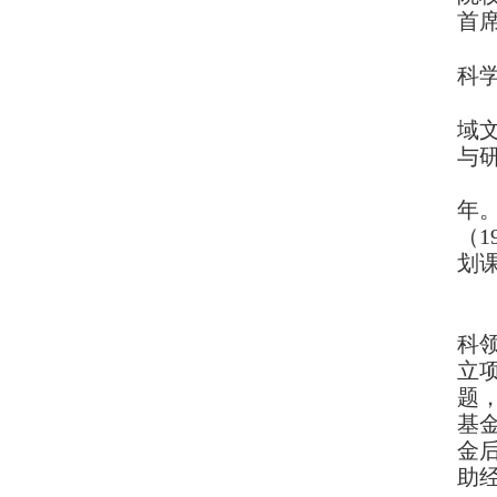
首
科
域
与
年
（
1
划
科
立
题
基
金
助