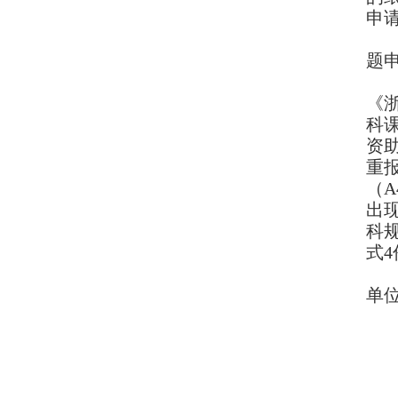
申
题
《
科
资
重
（
A
出
科
式
4
单