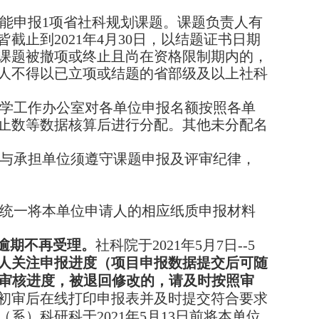
能申报
1
项省社科规划课题。课题负责人有
皆截止到
2021
年
4
月
30
日，以结题证书日期
课题被撤项或终止且尚在资格限制期内的，
人不得以已立项或结题的省部级及以上社科
学工作办公室对各单位申报名额按照各单
止数等数据核算后进行分配。其他未分配名
与承担单位须遵守课题申报及评审纪律，
统一将本单位申请人的相应纸质申报材料
逾期不再受理。
社科院于
2021
年
5
月
7
日
--5
人关注申报进度（项目申报数据提交后可随
审核进度，被退回修改的，请及时按照审
初审后在线打印申报表并及时提交符合要求
（系）科研科于
2021
年
5
月
13
日前将本单位