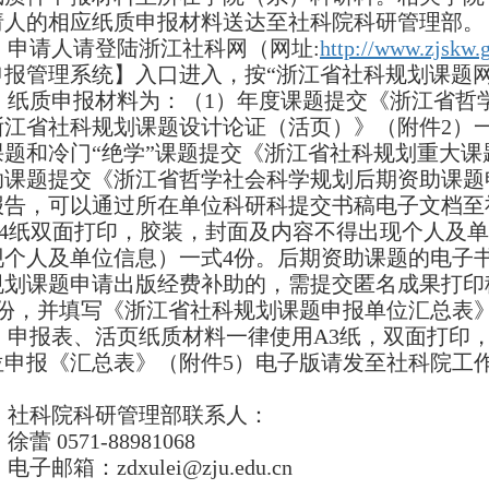
请人的相应纸质申报材料送达至社科院科研管理部。
申请人请登陆浙江社科网（网址
:
http://www.zjskw.
申报管理系统】入口进入，按
“
浙江省社科规划课题网
纸质申报材料为：（
1
）年度课题提交《浙江省哲
浙江省社科规划课题设计论证（活页）》（附件
2
）
课题和冷门“绝学”课题提交《浙江省社科规划重大课
助课题提交《浙江省哲学社会科学规划后期资助课题
报告，可以通过所在单位科研科提交书稿电子文档至
4
纸双面打印，胶装，封面及内容不得出现个人及单
现个人及单位信息）一式
4
份。后期资助课题的电子
规划课题申请出版经费补助的，需提交匿名成果打印
份，并填写《浙江省社科规划课题申报单位汇总表
申报表、活页纸质材料一律使用
A3
纸，双面打印
位申报《汇总表》（附件
5
）电子版请发至社科院工
社科院科研管理部联系人：
徐蕾
0571-88981068
电子邮箱：
zdxulei@zju.edu.cn