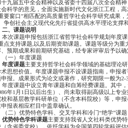
和十九届五中全会精神以及省委十四届八次全会精神
社会科学的意见，全面实施新时代文化浙江工程，高
“重要窗口”相匹配的高质量哲学社会科学研究成果，
”、争创社会主义现代化先行省提供高水平理论支撑
二、课题说明
本次课题申报包括浙江省哲学社会科学规划年度课
”重点支持课题
,
以及后期资助课题。课题等级分为重
容、预期成果和前期研究基础，经专家评审后予以确
（一）年度课题
年度课题
主要支持哲学社会科学领域的基础理论研
学术思想价值。年度课题申报不设课题指南，申报者
题申报。成果形式为论文或著作，研究期限一般为
2-
年度课题中设立青年课题和自筹经费课题。其中，
986
年
1
月
1
日以后出生）、尚未取得副高级以上专业
院校和基层教学科研单位（不含本科院校）等，申报
在申报表相应栏目中盖章确认。
（二）优势特色学科、交叉学科和冷门“绝学”课题
优势特色学科课题
主要支持我省人文社科类优势特
校（含省委党校），依托学科为全国第四轮学科评估