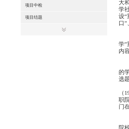
大
项目中检
学
设
项目结题
口
学
内
的
选
（
1
职
门
院