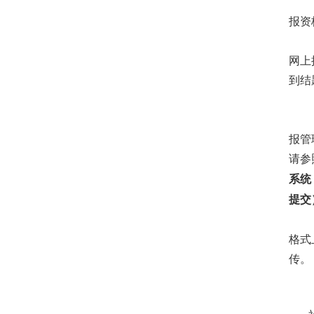
报资
网上
到结
报管
请参
系统
提交
格式
传。