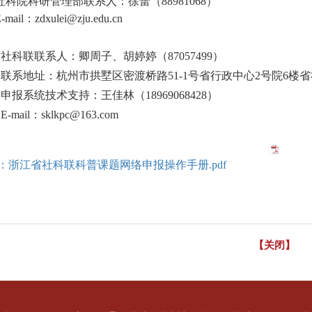
社科院科研管理部联系人：徐蕾（
88981068
）
-mail
：
zdxulei@zju.edu.cn
社科联联系人：卿周子、胡婷婷（
87057499
）
联系地址：杭州市拱墅区密渡桥路
51-1
号省行政中心
2
号院
6
楼省
申报系统技术支持：王佳林（
18969068428
）
E-mail
：
sklkpc@163.com
：浙江省社科联科普课题网络申报操作手册.pdf
【关闭】