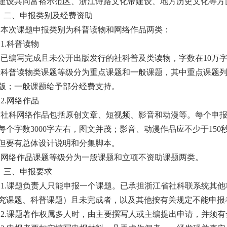
建设共同富裕示范区、浙江诗路文化带建设、地方历史文化等方
二、申报类别及经费资助
本次课题申报类别为科普读物和网络作品两类：
1.
科普读物
已编写完成且未公开出版发行的社科普及类读物，字数在
10
万
科普读物类课题等级分为重点课题和一般课题，其中重点课题
版；一般课题给予部分经费支持。
2.
网络作品
社科网络作品包括原创文章、短视频、影音和动漫等。每个申
每个字数
3000
字左右，图文并茂；影音、动漫作品应不少于
150
但要有总体设计说明和分集脚本。
网络作品课题等级分为一般课题和立项不资助课题两类。
三、申报要求
1.
课题负责人只能申报一个课题。已承担浙江省社科联系统其他
究课题、科普课题）且未完成者，以及其他按有关规定不能申报
2.
课题著作权属多人时，由主要撰写人或主编提出申请，并须有