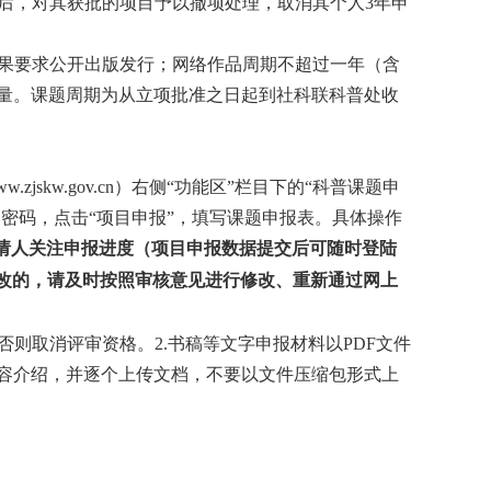
后，对其获批的项目予以撤项处理，取消其个人
3
年申
果要求公开出版发行；网络作品周期不超过一年（含
量。课题周期为从立项批准之日起到社科联科普处收
w.zjskw.gov.cn
）右侧“功能区”栏目下的“科普课题申
和密码，点击“项目申报”，填写课题申报表。具体操作
请人关注申报进度（项目申报数据提交后可随时登陆
改的，请及时按照审核意见进行修改、重新通过网上
否则取消评审资格。
2.
书稿等文字申报材料以
PDF
文件
容介绍，并逐个上传文档，不要以文件压缩包形式上