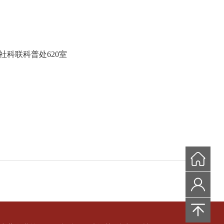
社科联科普处
620
室