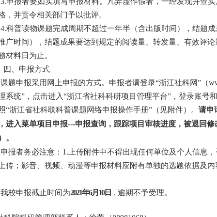
3.
申报者要如实填写申报材料。凡弄虚作假者，一经发现并查实
格，并责令相关部门予以批评。
4.
科普读物课题完成周期不超过一年半（含出版时间），结题成
推广时间），结题成果要达到规定的阅读量、转发量、有效评论
题材料日为止。
四、申报方式
课题申报采用网上申报的方式。申报者请登录“浙江社科网”（
ww
理系统”，点击进入“浙江省社科科研项目管理平台”，登录账号
照“浙江省社科联科普课题网络申报操作手册”（见附件）。
请申
，进入菜单项目申报
---
申报查询，跟踪项目审核进度，被退回修
）
。
申报者务必注意：
1.
上传附件中不得出现任何单位及个人信息，
上传；影音、视频、动漫等申报材料应附有单独的选题依据及内
我校申报截止时间为
2021
年
6
月
10
日
，
逾期不予受理。