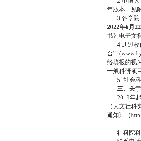
2.
申请人
年版本，见
3.
各学院
2022
年
6
月
22
书》电子文
4.
通过校
台”（
www.ky.
络填报的视
一般科研项
5.
社会
三、关于
2019
年
（人文社科
通知》（
htt
社科院科