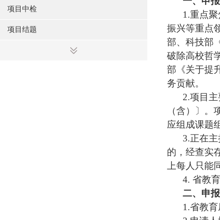
一、申报
项目中检
1.
重点聚
振兴等重点
项目结题
部、科技部
破除高校哲
部《关于提
务贡献。
2.
项目主
（含）〕。
应组成课题
3.
正在主
的，经查实
上每人只能
4.
省教
二、申报
1.
省教育