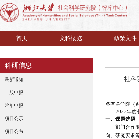
首页
文科概览
政策文件
科研信息
社科
最新通知
一般申报
各有关学院（
常年申报
2023
年度
项目公示
一、课题选题
部门合作
项目公布
向、研究要求