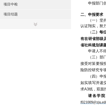
申报部门
项目中检
项目结题
二、申报要求
（一）坚
认证翔实，努
（
二）每
有在研省部级
省社科规划课
申请人不
（三）部
接受对策要报
险防控研究专
（四）申
如实填写并递
求
A3
纸，双面
请各学院
f021009@zju.ed