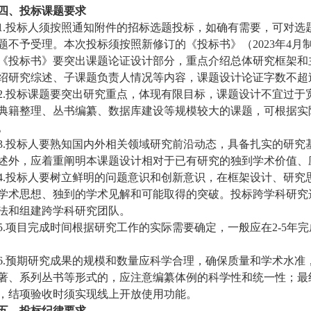
四、投标课题要求
1.
投标人须按照通知附件的招标选题投标，如确有需要，可对选
题不予受理。本次投标须按照新修订的《投标书》（
2023
年
4
月
《投标书》要突出课题论证设计部分，重点介绍总体研究框架和
绍研究综述、子课题负责人情况等内容，课题设计论证字数不超
2.
投标课题要突出研究重点，体现有限目标，课题设计不宜过于
典籍整理、丛书编纂、数据库建设等规模较大的课题，可根据实
。
3.
投标人要熟知国内外相关领域研究前沿动态，具备扎实的研究
述外，应着重阐明本课题设计相对于已有研究的独到学术价值、
4.
投标人要树立鲜明的问题意识和创新意识，在框架设计、研究
学术思想、独到的学术见解和可能取得的突破。投标跨学科研究
法和组建跨学科研究团队。
5.
项目完成时间根据研究工作的实际需要确定，一般应在
2-5
年完
6.
预期研究成果的规模和数量应科学合理，确保质量和学术水准
著、系列丛书等形式的，应注意编纂体例的科学性和统一性；最
，结项验收时须实现线上开放使用功能。
五、投标纪律要求