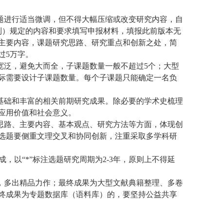
题进行适当微调，但不得大幅压缩或改变研究内容，自
制）规定的内容和要求填写申报材料，填报此前版本无
主要内容，课题研究思路、研究重点和创新之处，简
过
5
万字。
宽泛，避免大而全，子课题数量一般不超过
5
个；大型
际需要设计子课题数量。每个子课题只能确定一名负
基础和丰富的相关前期研究成果。除必要的学术史梳理
应用价值和社会意义。
思路、主要内容、基本观点、研究方法等方面，体现创
选题要侧重文理交叉和协同创新，注重采取多学科研
成，以
“*”
标注选题研究周期为
2-3
年，原则上不得延
，多出精品力作；最终成果为大型文献典籍整理、多卷
终成果为专题数据库（语料库）的，要坚持公益共享