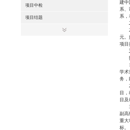
建中
项目中检
系、
系，
项目结题
元。
项目
学术
务，
目，
目及
副高
重大
标。