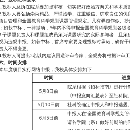
1.
投标人及所在院系要加强审核，切实把好政治方向关和学术质
2.
投标人要弘扬崇尚精品、严谨治学、注重诚信、讲求责任的优
项目管理和全国教育科学规划课题管理规定。凡有弄虚作假、抄
；如获中标，一律撤项，
5
年内不得申报全国教育科学规划各级
3.
子课题负责人和课题组成员须为课题研究的实际参与者，且须
视为违规申报。如获中标，首席专家要兑现投标时承诺，确保子
责人不得变更。
4.
投标人可提出
2
名以内建议回避评审专家，全规办将根据评审工
六、时间安排
本年度项目实行网络申报，我校具体安排如下：
时间
进
院系根据《招标指南》进行针
5
月
8
日前
《申报意向汇总表》至社科院
5
月
10
日前
社科院确定申报人和申报选题
申报人在
“
全国教育科学规划管
6
月
5
日前
请各学院（系）做好前期的内