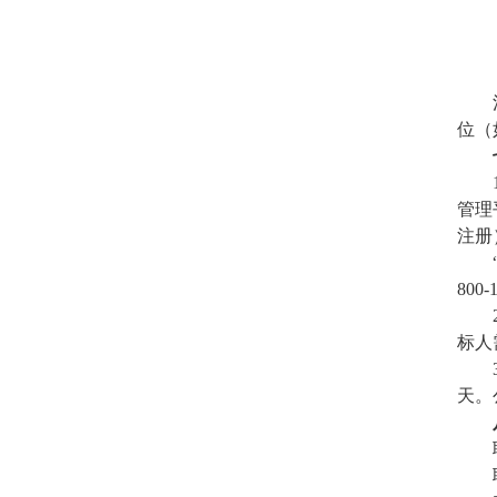
位（
管理
注册
800-
标人
天。