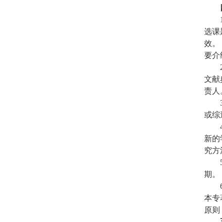
选课
效。
要介
文献
责人
或综
新的
究方
期。
本专
原则