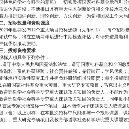
国特色哲学社会科学的意见》，切实发挥国家社科基金示范引导
话语体系建设，不断推出具有重大学术创新价值和文化传承意义
着力推进知识创新、理论创新、方法创新，为党和国家工作大局
二、招标数量和资助强度
2023
年度共发布
12
个重大项目招标选题（见附件
1
），每个招标
如获中标，将在立项两年后进行中期检查评估，对研究进展顺利
择优予以滚动资助。
三、投标资格要求
投标人须具备下列条件：
1.
遵守中华人民共和国宪法和法律，遵守国家社科基金和全国教
造诣和丰富的科研经验，社会责任感强，品行端正，学风优良；
能够承担实质性研究工作并担负科研组织指导职责；每个投标团
2.
在研国家社科基金重大项目、重大研究专项项目，马克思主义
教育部哲学社会科学研究重大课题攻关项目的负责人，不能作为
教育部哲学社会科学研究重大课题攻关项目的负责人，同年度不
3.
首席专家只能投标一个项目，且不能作为子课题负责人或课题
级（含）以上职称，在本批次招标中只能参与一个投标课题，课
项目、重大研究专项项目及教育部哲学社会科学研究重大课题攻