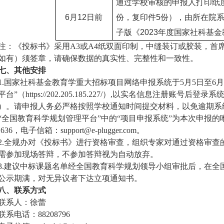
通过学校审核的申报人打印纸
6
月
12
日前
份，复印件
5
份），由所在院
子版《
2023
年度国家社科基金
注：《投标书》采用
A3
或
A4
纸双面印制，中缝装订或胶装，首
如有）须签章，请确保数据的真实性、完整性和一致性。
七、其他安排
1.
国家社科基金教育学重大招标项目网络申报系统于
5
月
5
日至
6
月
平台
”
（
https://202.205.185.227/
）
,
以实名信息注册账号后登录系
）。请申报人务必严格按照学校通知时间提交材料，以免逾期系
“
全国教育科学规划管理平台
”
中的
“
项目申报系统
”
为本次申报的
1636
，电子信箱：
support@e-plugger.com
。
2.
全规办对《投标书》进行资格审查，组织专家对通过资格审查
需参加现场答辩，不参加答辩视为自动放弃。
3.
建议中标课题名单经全国教育科学规划领导小组审批后，在全
公示期满，对无异议者下达立项通知书。
八、联系方式
联系人：徐蕾
联系电话：
88208796