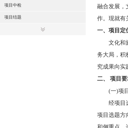
项目中检
融合发展，
项目结题
作。现就有
一、项目定
文化和
务大局，积
究成果向实
二、 项目要
(
一
)
项
经项目
项目选题方
和侧重点，