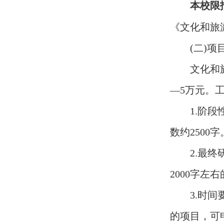
本校限
《文化和旅
(
二
)
项
文化和
—
5
万元。
1.
阶段
数约
2500
字
2.
最终
2000
字左右
3.
时间
的项目，可