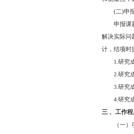
(
二
)
申
申报课
解决实际问
计，结项时
1.
研究
2.
研究
3.
研究
4.
研究
三 、工作
（一）