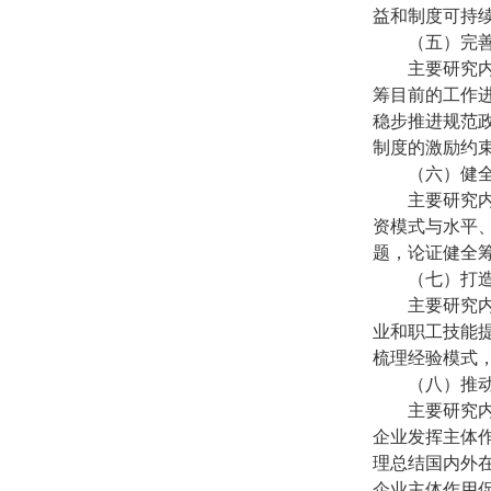
益和制度可持
（五）完
主要研究
筹目前的工作
稳步推进规范
制度的激励约
（六）健
主要研究
资模式与水平
题，论证健全
（七）打
主要研究
业和职工技能
梳理经验模式
（八）推
主要研究
企业发挥主体
理总结国内外
企业主体作用