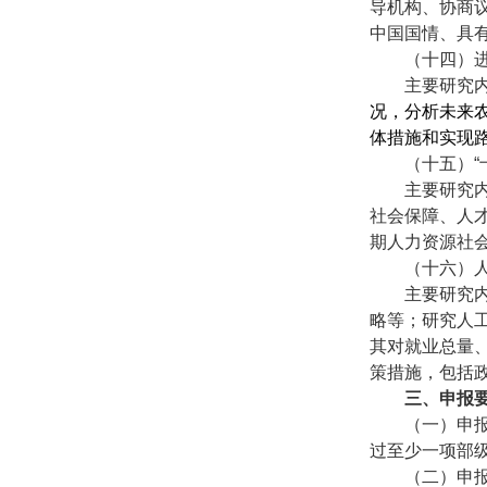
导机构、协商
中国国情、具
（十四）
主要研究
况，分析未来
体措施和实现
（十五）
主要研究
社会保障、人
期人力资源社
（十六）
主要研究
略等；研究人
其对就业总量
策措施，包括
三、申报
（一）申
过至少一项部
（二）申