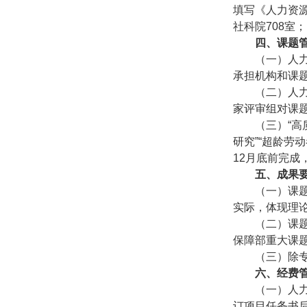
填写《人力资
社科院
708
室；
四、课题
（一）
人
承担机构和课
（二）
人
家评审组对课
（三）
“
研究”“超龄劳动
12
月底前完成
五、成果
（一）课
实际，体现理
（二）课
保障部重大课题
（三）除
六、经费
（一）人
订项目任务书