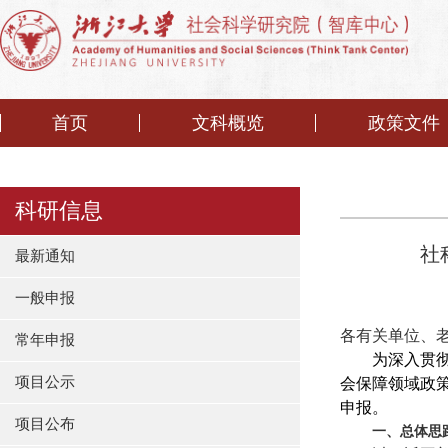
首页
文科概览
政策文件
科研信息
社
最新通知
一般申报
各有关单位、
常年申报
为深入贯
项目公示
会保障领域政
申报。
项目公布
一、总体思