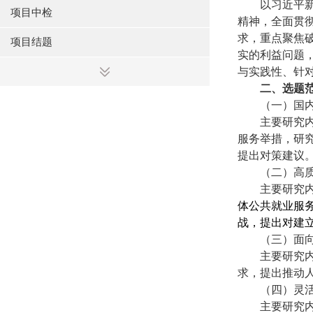
以习近平
项目中检
精神，全面贯
求，重点聚焦
项目结题
实的利益问题
与实践性、针
二、选题
（一）
国
主要研究
服务举措，研
提出对策建议
（二）高
主要研究
体公共就业服
战，提出对建
（三）面向
主要研究
求，提出推动
（四）灵
主要研究