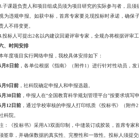
3.
子课题负责人和项目组成员须为项目研究的实际参与者，且须
视为违规申报。如获中标，首席专家要兑现投标时承诺，确保
责人不得变更。
4.
投标人可提出
2
名以内建议回避评审专家，全规办将根据评审工
六、时间安排
本年度项目实行网络申报，我校具体安排如下：
5
月
8
日前
，各单位根据《指南》（附件
1
）进行针对性动员，发
5
月
9
日前
，社科院确定申报人和申报选题。
5
月
30
日前
，申报人在
“
全国教育科学规划管理平台
”
按要求填写
6
月
12
日前
，通过学校审核的申报人打印纸质《投标书》（附件
2
社科院。
注：《投标书》采用
A3
双面印制，中缝装订或胶装，首席专家
须签章，并确保数据的真实性、完整性和一致性。投标人须提交