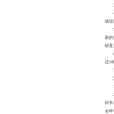
或综
新的
研育
过
5
科学
会科