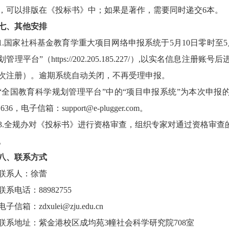
，可以排版在《投标书》中；如果是著作，需要同时递交
6
本。
七、其他安排
1.
国家社科基金教育学重大项目网络申报系统于
5
月
10
日零时至
5
划管理平台
”
（
https://202.205.185.227/
）
,
以实名信息注册账号后
次注册）。逾期系统自动关闭，不再受理申报。
“
全国教育科学规划管理平台
”
中的
“
项目申报系统
”
为本次申报
1636
，电子信箱：
support@e-plugger.com
。
3.
全规办对《投标书》进行资格审查，组织专家对通过资格审查
。
八、联系方式
联系人：徐蕾
联系电话：
88982755
电子信箱：
zdxulei@zju.edu.cn
联系地址：紫金港校区成均苑
3
幢社会科学研究院
708
室