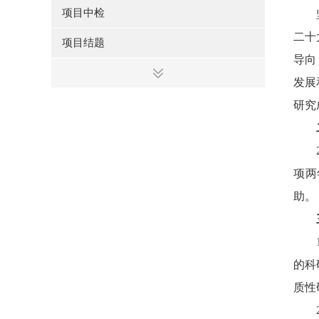
项目中检
二十
项目结题
导向
发展
研究
项两
助。
的科
质性