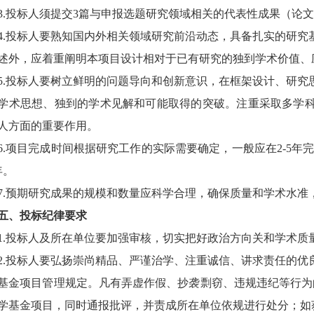
3.
投标人须提交
3
篇与申报选题研究领域相关的代表性成果（论文
4.
投标人要熟知国内外相关领域研究前沿动态，具备扎实的研究
述外，应着重阐明本项目设计相对于已有研究的独到学术价值、
5.
投标人要树立鲜明的问题导向和创新意识，在框架设计、研究
学术思想、独到的学术见解和可能取得的突破。注重采取多学
人方面的重要作用。
6.
项目完成时间根据研究工作的实际需要确定，一般应在
2-5
年
年。
7.
预期研究成果的规模和数量应科学合理，确保质量和学术水准
五、投标纪律要求
1.
投标人及所在单位要加强审核，切实把好政治方向关和学术质
2.
投标人要弘扬崇尚精品、严谨治学、注重诚信、讲求责任的优
基金项目管理规定。凡有弄虚作假、抄袭剽窃、违规违纪等行为
学基金项目，同时通报批评，并责成所在单位依规进行处分；如