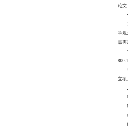
论文
学规
需再
800-
立项