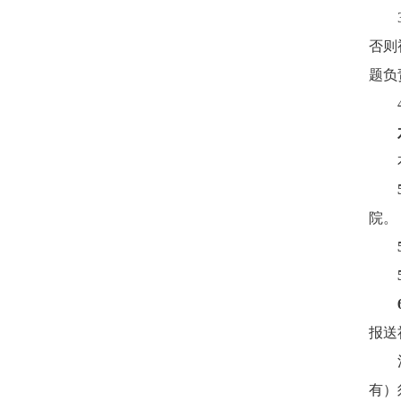
否则
题负
院。
报送
有）