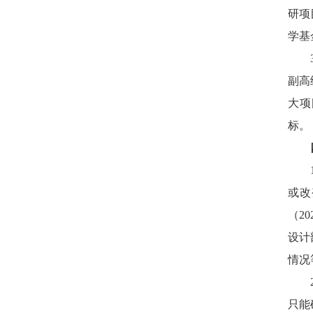
研项
学基
副高
大项
标。
或改
（
20
设计
情况
只能